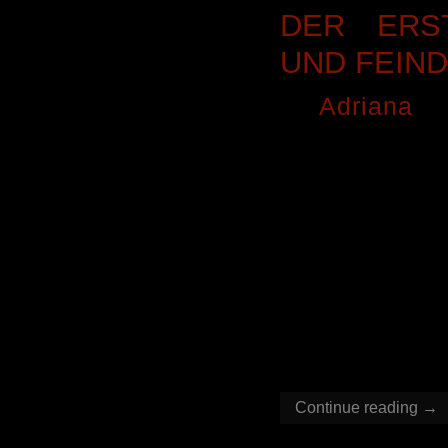
DER ERS
UND FEIND
By
Adriana
o
Der erste F
ist nun endl
werden. Das
Raum für 
Situatione
Überwindung 
viel Action
ich euch gut
Continue reading →