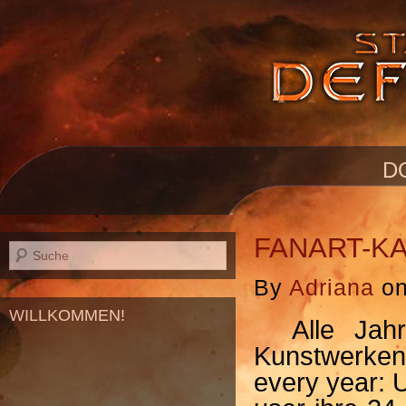
D
FANART-KA
By
Adriana
o
WILLKOMMEN!
Alle Jahre
Kunstwerken
every year: 