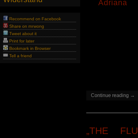
By
Adriana
o
Auch der dri
Recommend on Facebook
geht um Lieb
Share on mrwong
Mannes zu
Tweet about it
Print for later
Liebesges
Bookmark in Browser
Widerstands
Tell a friend
einem seiner
griechische 
von Thorste
Continue reading →
„THE FL