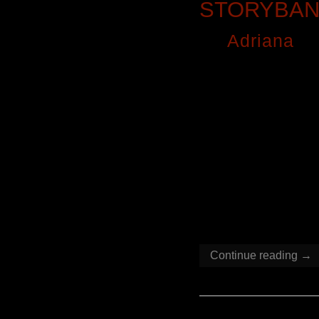
STORYBAN
By
Adriana
o
Die fluffige
etwas von d
kleinen Trib
assimiliert 
menschenfre
beinahe das
Die drei Te
machen vor n
Continue reading →