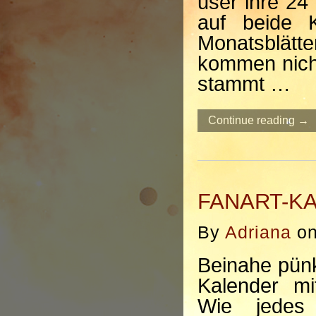
user ihre 24
auf beide K
Monatsblät
kommen nich
stammt …
Continue reading →
FANART-KA
By
Adriana
o
Beinahe pünk
Kalender m
Wie jedes