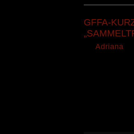
GFFA-KUR
„SAMMELT
By
Adriana
o
Schon erstau
kommt, wen
deutschen 
unserem ers
etwas dabei 
wechseln si
manchmal au
Cover stamm