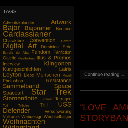
Diplomatie
Ich gebe zu, insgeheim hoffe ich,
dass die Berichte von unseren
Fanfiction A
Abenteuern Sie nicht nur
TAGS
interessieren, sondern fesseln, bis
vom Feinsten
Ihnen das Essen auf der Herdplatte
Artwork
Adventskalender
Missverstä
anbrennt. Wir replizieren Ihnen
Bajor
Bajoraner
Benteen
gegebenenfalls etwas Neues.
Cardassianer
verblüffende
Convention
Charaktere
Seuche die A
Mögen die Propheten mit Ihnen sein.
Covers
Digital Art
Dominion
Erde
Zwangsheira
Fandom
gez. Captain Lairis Ilana
Fanfiction
Estrella del Alba
Illus & Promos
eine Sternen
Galerie
Gastbeitrag
Klingonen
Interview
Kurzgeschichten
Lairis
Leyton
Menschen
Continue reading →
Liebe
Modell
Resistance
Photoshop
Sammelband
Space
Star Trek
Spaceart
Sternenflotte
Terragen
Technik
USS
Trill
“LOVE AM
Tod
Tribbles
Defender
Verschwörung
STORYBAN
Vulkanier
Webdesign
Wechselbälger
Weihnachten
Widerstand