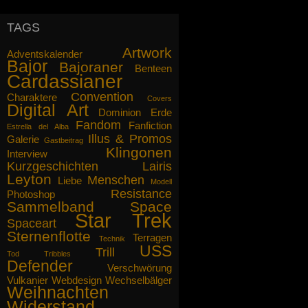
Ich gebe zu, insgeheim hoffe ich,
dass die Berichte von unseren
TAGS
Abenteuern Sie nicht nur
interessieren, sondern fesseln, bis
Artwork
Ihnen das Essen auf der Herdplatte
Adventskalender
Bajor
Bajoraner
anbrennt. Wir replizieren Ihnen
Benteen
Cardassianer
gegebenenfalls etwas Neues.
Convention
Charaktere
Covers
Mögen die Propheten mit Ihnen sein.
Digital Art
Dominion
Erde
Fandom
Fanfiction
gez. Captain Lairis Ilana
Estrella del Alba
Illus & Promos
Galerie
Gastbeitrag
Klingonen
Interview
Kurzgeschichten
Lairis
Leyton
Menschen
Liebe
Modell
Resistance
Photoshop
Sammelband
Space
Star Trek
Spaceart
Sternenflotte
Terragen
Technik
USS
Trill
Tod
Tribbles
Defender
Verschwörung
Vulkanier
Webdesign
Wechselbälger
Weihnachten
Widerstand