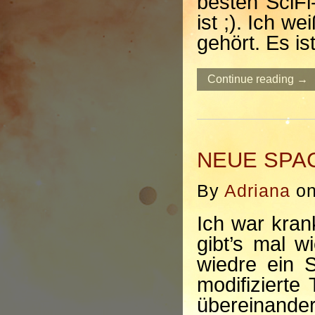
besten SciFi
ist ;). Ich we
gehört. Es is
Continue reading →
NEUE SPA
By
Adriana
o
Ich war kran
gibt’s mal 
wiedre ein S
modifizierte
übereinander