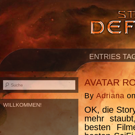
ENTRIES TA
AVATAR R
By
Adriana
o
WILLKOMMEN!
OK, die Stor
mehr staubt
besten Film