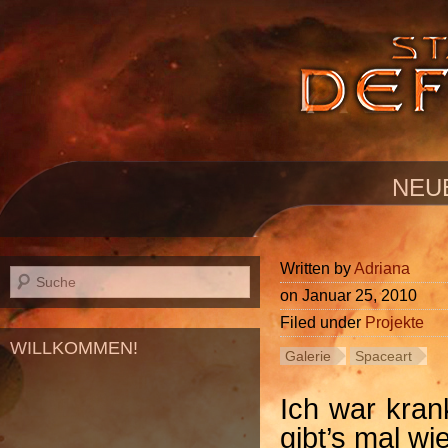
NEU
Written by
Adriana
on
Januar 25, 2010
Filed under
Projekte
WILLKOMMEN!
Galerie
Spaceart
Ich war kran
gibt’s mal w