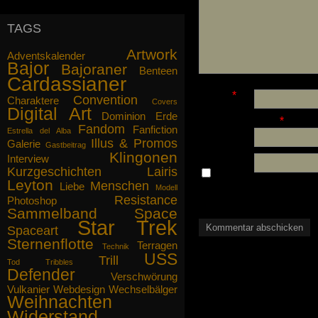
Ich gebe zu, insgeheim hoffe ich,
dass die Berichte von unseren
TAGS
Abenteuern Sie nicht nur
interessieren, sondern fesseln, bis
Artwork
Ihnen das Essen auf der Herdplatte
Adventskalender
Bajor
Bajoraner
anbrennt. Wir replizieren Ihnen
Benteen
Cardassianer
gegebenenfalls etwas Neues.
Name
*
Convention
Charaktere
Covers
Mögen die Propheten mit Ihnen sein.
Digital Art
Dominion
Erde
E-Mail-Adresse
*
Fandom
Fanfiction
gez. Captain Lairis Ilana
Estrella del Alba
Illus & Promos
Galerie
Gastbeitrag
Website
Klingonen
Interview
Kurzgeschichten
Lairis
Name,
Leyton
Menschen
Liebe
E-Mail-Adresse und W
Modell
Resistance
nächsten Kommentar sp
Photoshop
Sammelband
Space
Star Trek
Spaceart
Sternenflotte
Terragen
Technik
USS
Trill
Tod
Tribbles
Defender
Verschwörung
Vulkanier
Webdesign
Wechselbälger
Weihnachten
Widerstand