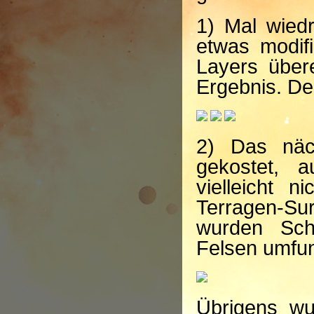
1) Mal wiedr
etwas modif
Layers über
Ergebnis. Des
2) Das näc
gekostet,
vielleicht 
Terragen-Sur
wurden Sch
Felsen umfunk
Übrigens wu