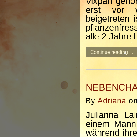
Vixpan gehör
erst vor w
beigetreten 
pflanzenfre
alle 2 Jahre 
Continue reading →
NEBENCHA
By
Adriana
o
Julianna La
einem Mann 
während ihrer