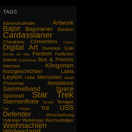
dass die Berichte von unseren
Abenteuern Sie nicht nur
TAGS
interessieren, sondern fesseln, bis
Ihnen das Essen auf der Herdplatte
Artwork
Adventskalender
anbrennt. Wir replizieren Ihnen
Bajor
Bajoraner
Benteen
gegebenenfalls etwas Neues.
Cardassianer
Convention
Charaktere
Mögen die Propheten mit Ihnen sein.
Covers
Digital Art
Dominion
Erde
gez. Captain Lairis Ilana
Fandom
Fanfiction
Estrella del Alba
Illus & Promos
Galerie
Gastbeitrag
Klingonen
Interview
Kurzgeschichten
Lairis
Leyton
Menschen
Liebe
Modell
Resistance
Photoshop
Sammelband
Space
Star Trek
Spaceart
Sternenflotte
Terragen
Technik
USS
Trill
Tod
Tribbles
Defender
Verschwörung
Vulkanier
Webdesign
Wechselbälger
Weihnachten
Widerstand