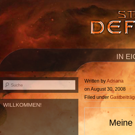
IN E
Written by
Adriana
on
August 30, 2008
Filed under
Gastbeiträ
WILLKOMMEN!
Meine 