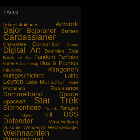
Ich gebe zu, insgeheim hoffe ich,
dass die Berichte von unseren
TAGS
Abenteuern Sie nicht nur
interessieren, sondern fesseln, bis
Artwork
Adventskalender
Ihnen das Essen auf der Herdplatte
Bajor
Bajoraner
Benteen
anbrennt. Wir replizieren Ihnen
Cardassianer
gegebenenfalls etwas Neues.
Convention
Charaktere
Covers
Digital Art
Mögen die Propheten mit Ihnen sein.
Dominion
Erde
Fandom
Fanfiction
Estrella del Alba
gez. Captain Lairis Ilana
Illus & Promos
Galerie
Gastbeitrag
Klingonen
Interview
Kurzgeschichten
Lairis
Leyton
Menschen
Liebe
Modell
Resistance
Photoshop
Sammelband
Space
Star Trek
Spaceart
Sternenflotte
Terragen
Technik
USS
Trill
Tod
Tribbles
Defender
Verschwörung
Vulkanier
Webdesign
Wechselbälger
Weihnachten
Widerstand