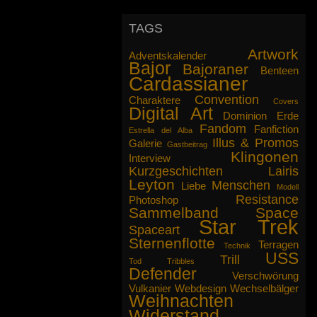
Ich gebe zu, insgeheim hoffe ich,
dass die Berichte von unseren
TAGS
Abenteuern Sie nicht nur
interessieren, sondern fesseln, bis
Artwork
Ihnen das Essen auf der Herdplatte
Adventskalender
Bajor
anbrennt. Wir replizieren Ihnen
Bajoraner
Benteen
Cardassianer
gegebenenfalls etwas Neues.
Convention
Charaktere
Covers
Mögen die Propheten mit Ihnen sein.
Digital Art
Dominion
Erde
Fandom
Fanfiction
gez. Captain Lairis Ilana
Estrella del Alba
Illus & Promos
Galerie
Gastbeitrag
Klingonen
Interview
Kurzgeschichten
Lairis
Leyton
Menschen
Liebe
Modell
Resistance
Photoshop
Sammelband
Space
Star Trek
Spaceart
Sternenflotte
Terragen
Technik
USS
Trill
Tod
Tribbles
Defender
Verschwörung
Vulkanier
Webdesign
Wechselbälger
Weihnachten
Widerstand