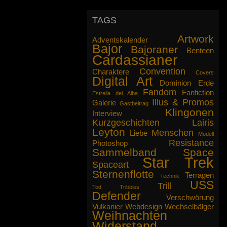
dass die Berichte von unseren
Abenteuern Sie nicht nur
TAGS
interessieren, sondern fesseln, bis
Ihnen das Essen auf der Herdplatte
Artwork
Adventskalender
anbrennt. Wir replizieren Ihnen
Bajor
Bajoraner
Benteen
gegebenenfalls etwas Neues.
Cardassianer
Convention
Charaktere
Mögen die Propheten mit Ihnen sein.
Covers
Digital Art
Dominion
Erde
Fandom
gez. Captain Lairis Ilana
Fanfiction
Estrella del Alba
Illus & Promos
Galerie
Gastbeitrag
Klingonen
Interview
Kurzgeschichten
Lairis
Leyton
Menschen
Liebe
Modell
Resistance
Photoshop
Sammelband
Space
Star Trek
Spaceart
Sternenflotte
Terragen
Technik
USS
Trill
Tod
Tribbles
Defender
Verschwörung
Vulkanier
Webdesign
Wechselbälger
Weihnachten
Widerstand