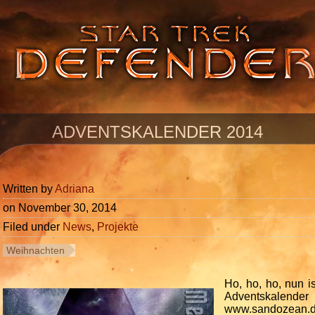
ADVENTSKALENDER 2014
Written by
Adriana
on
November 30, 2014
Filed under
News
,
Projekte
Weihnachten
Ho, ho, ho, nun i
Adventskalend
www.sandozean.