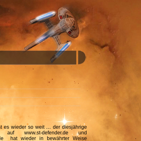
st es wieder so weit … der diesjährige
er auf www.st-defender.de und
de hat wieder in bewährter Weise