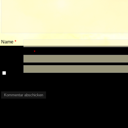
Name
*
E-Mail-Adresse
*
Website
Name,
E-Mail-Adresse und Website in diesem Browser für mein
nächsten Kommentar speichern.