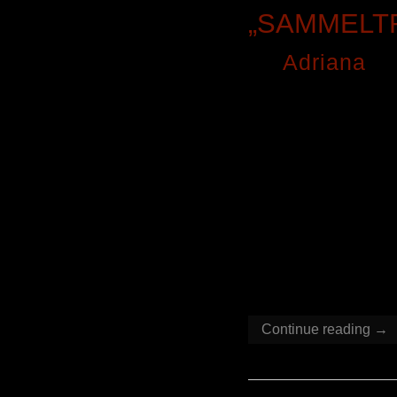
„SAMMELT
By
Adriana
o
Schon erstau
kommt, wen
deutschen 
unserem ers
etwas dabei 
wechseln si
manchmal au
Cover stamm
Continue reading →