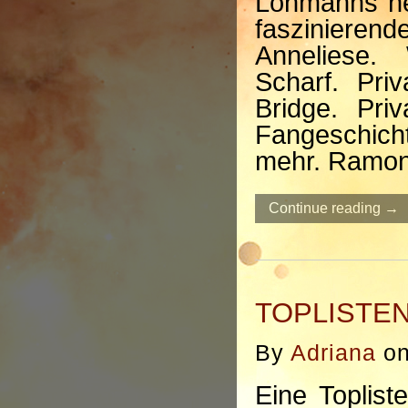
Löhmanns ne
faszinierend
Anneliese.
Scharf. Pri
Bridge. Pri
Fangeschich
mehr. Ramon
Continue reading →
TOPLISTE
By
Adriana
o
Eine Toplist