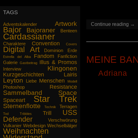
Ich gebe zu, insgeheim hoffe ich,
sehr freuen!
dass die Berichte von unseren
TAGS
Abenteuern Sie nicht nur
interessieren, sondern fesseln, bis
Artwork
Ihnen das Essen auf der Herdplatte
Adventskalender
Continue reading →
Bajor
anbrennt. Wir replizieren Ihnen
Bajoraner
Benteen
Cardassianer
gegebenenfalls etwas Neues.
Convention
Charaktere
Covers
Mögen die Propheten mit Ihnen sein.
Digital Art
Dominion
Erde
Fandom
Fanfiction
gez. Captain Lairis Ilana
MEINE BAN
Estrella del Alba
Illus & Promos
Galerie
Gastbeitrag
Klingonen
Interview
By
Adriana
o
Kurzgeschichten
Lairis
Leyton
Menschen
Liebe
Modell
<p> <a hre
Resistance
Photoshop
Sammelband
Space
targ
Star Trek
Spaceart
src=“http://
Sternenflotte
Terragen
Technik
USS
border=“0″ a
Trill
Tod
Tribbles
Defender
Verschwörung
<a href =
Vulkanier
Webdesign
Wechselbälger
Weihnachten
targ
Widerstand