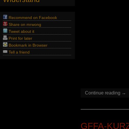
src=“http://
border=“0″ a
<a href =
Recommend on Facebook
Share on mrwong
targ
Tweet about it
src=“http://
Print for later
border=“0″ a
Bookmark in Browser
<a href =
Tell a friend
targ
src=“http://
border=“0″ a
Continue reading →
GFFA-KUR