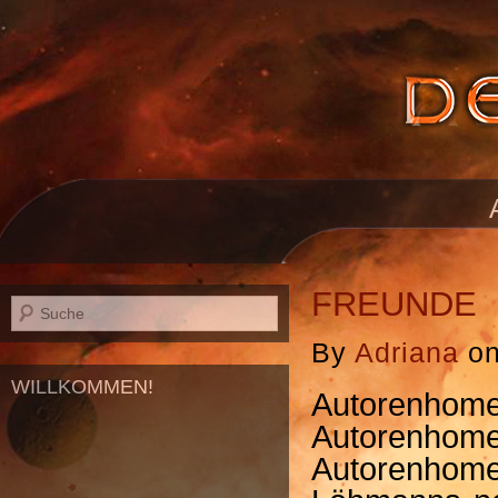
FREUNDE
By
Adriana
o
WILLKOMMEN!
Autorenho
Autorenh
Autorenhom