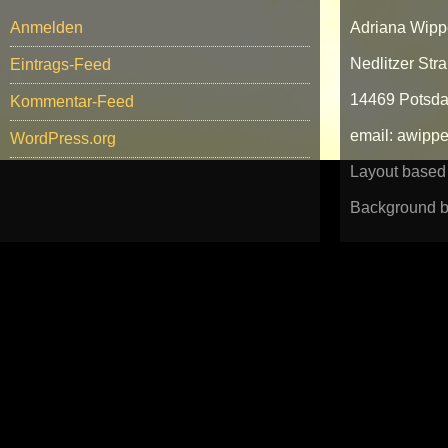
Anmelden
Adriana Wipp
Nedlitzer Str
Eintrags-Feed
14469 Potsd
Kommentar-Feed
email: awip
WordPress.org
Layout based
Background b